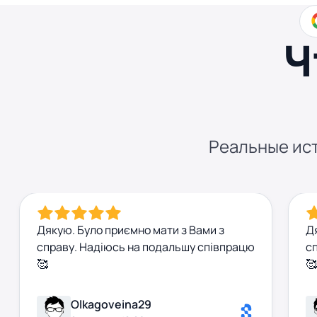
Ч
Реальные ист
Дякую. Було приємно мати з Вами з
Д
справу. Надіюсь на подальшу співпрацю
с
🥰
🥰
Olkagoveina29