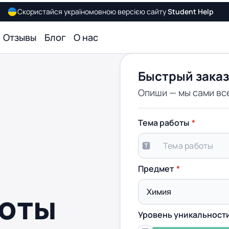
Скористайся україномовною версією сайту
Student Help
Отзывы
Блог
О нас
Быстрый заказ
Опиши — мы сами вс
Тема работы
Предмет
боты
Уровень уникальност