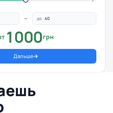
до
1000
от
грн
Дальше
ваешь
p