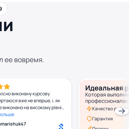
9
ши
л ее вовремя.
Идеальная 
кісно виконану курсову
Которая выполн
ертаюся вже не вперше, і, як
профессионалам
е виконано на високому рівні.
Качество работ
а готова вчасно, всі вимоги
больше
Гарантия
 а результат повністю
amarishuk47
очікування. Приємно
Правки