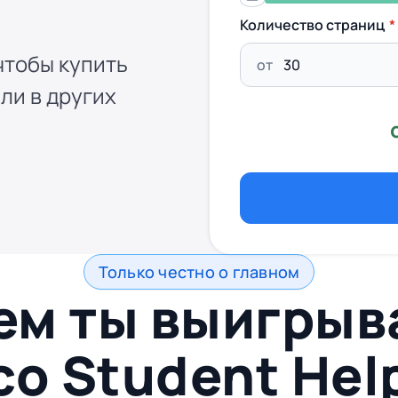
Количество страниц
чтобы купить
от
ли в других
Только честно о главном
ем ты выигры
со
Student Hel