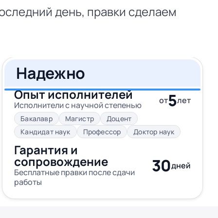
последний день, правки сделаем
Надежно
Опыт исполнителей
5
от
лет
Исполнители с научной степенью
Бакалавр
Магистр
Доцент
Кандидат наук
Профессор
Доктор наук
Гарантия и
сопровождение
30
дней
Бесплатные правки после сдачи
работы