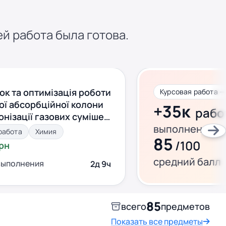
ей работа была готова.
ок та оптимізація роботи
Курсовая работа —
ої абсорбційної колони
+35к
рабо
онізації газових сумішей
выполнено за 
потужності
работа
Химия
85
/100
грн
средний балл
выполнения
2д 9ч
85
всего
предметов
Показать все предметы