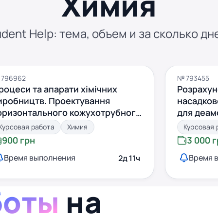
Химия
dent Help: тема, объем и за сколько дн
 796962
№ 793455
роцеси та апарати хімічних
Розрахун
иробництв. Проектування
насадков
оризонтального кожухотрубного
для деам
еплообмінника з лінзовим
високої 
Курсовая работа
Химия
Курсовая 
опменсатором з робочим
900 грн
3 000 
ередовищем: Аміачна селітра
Время выполнения
Время 
2д 11ч
0% (NH4NO3)
боты
на