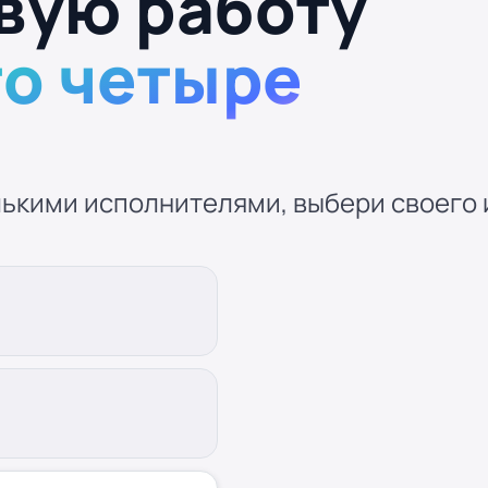
вую работу
то четыре
ькими исполнителями, выбери своего и