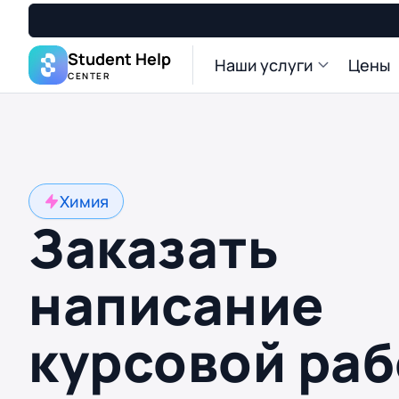
Student Help
Наши услуги
Цены
CENTER
Химия
Заказать
написание
курсовой ра