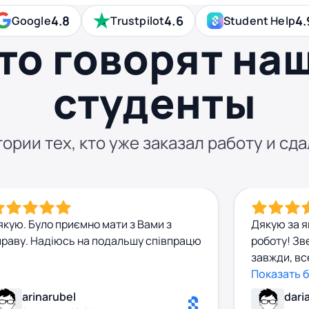
4.8
4.6
4.
Google
Trustpilot
Student Help
то говорят на
студенты
ории тех, кто уже заказал работу и сда
якую. Було приємно мати з Вами з
Дякую за я
праву. Надіюсь на подальшу співпрацю
роботу! Зв
завжди, вс
Робота бул
Показать 
враховані,
arinarubel
dari
виправдав 