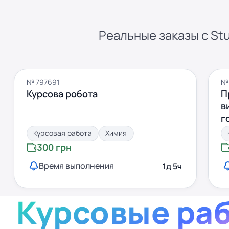
Реальные заказы с Stu
№ 797691
№
Курсова робота
П
в
г
т
Курсовая работа
Химия
к
300 грн
с
Время выполнения
1д 5ч
3
Курсовые ра