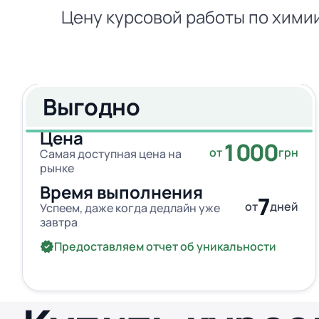
Цену курсовой работы по химии
Выгодно
Цена
1000
от
грн
Самая доступная цена на
рынке
Время выполнения
7
от
дней
Успеем, даже когда дедлайн уже
завтра
Предоставляем отчет об уникальности