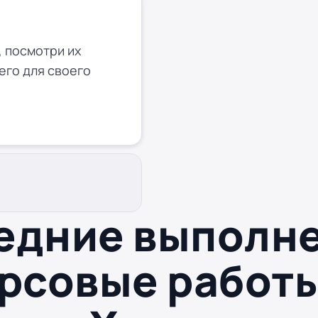
 посмотри их
его для своего
едние выполн
рсовые работ