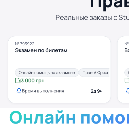
Пра
Реальные заказы с Stu
№ 793922
№
Экзамен по билетам
В
Онлайн помощь на экзамене
Право\Юриспруденция
3 000 грн
Время выполнения
2д 9ч
Онлайн помо