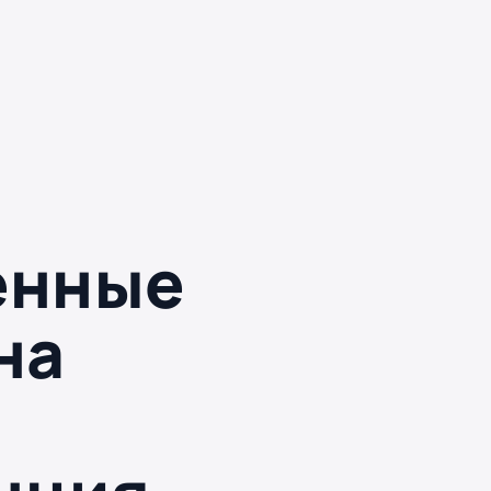
енные
на