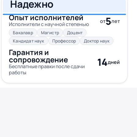
Надежно
Опыт исполнителей
5
от
лет
Исполнители с научной степенью
Бакалавр
Магистр
Доцент
Кандидат наук
Профессор
Доктор наук
Гарантия и
сопровождение
14
дней
Бесплатные правки после сдачи
работы