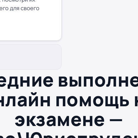
его для своего
едние выполн
нлайн помощь 
экзамене —