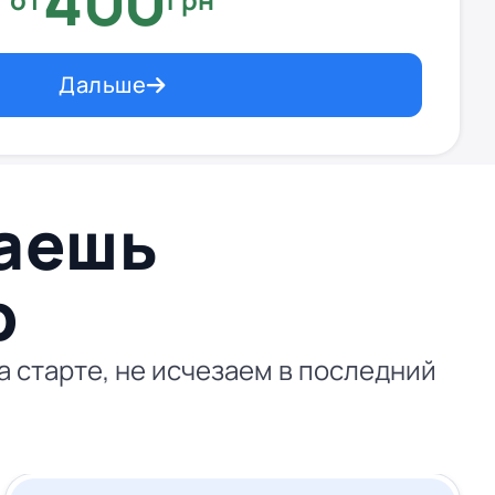
400
Дальше
ваешь
p
 старте, не исчезаем в последний