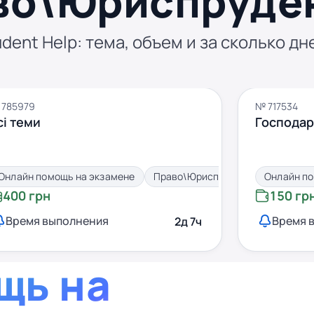
во\Юриспруде
dent Help: тема, объем и за сколько дн
 785979
№ 717534
сі теми
Господар
Онлайн помощь на экзамене
Право\Юриспруденция
Онлайн по
400 грн
150 гр
Время выполнения
Время 
2д 7ч
щь на