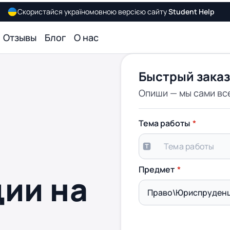
Скористайся україномовною версією сайту
Student Help
Отзывы
Блог
О нас
Быстрый заказ
Опиши — мы сами вс
о
Тема работы
Предмет
ии на