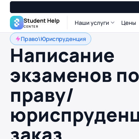
Student Help
Наши услуги
Цены
CENTER
Право\Юриспруденция
Написание
экзаменов п
праву/
юриспруденц
заказ