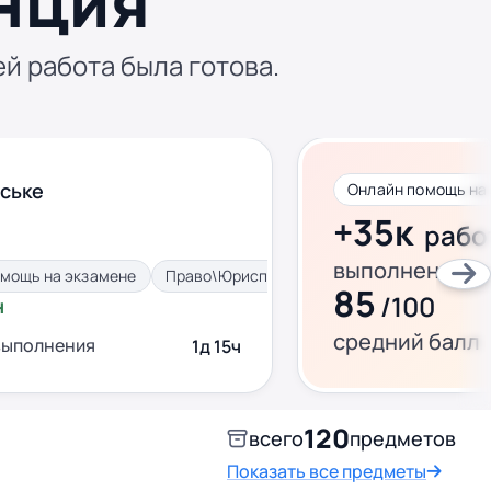
нция
ей работа была готова.
ське
+35к
рабо
выполнено за 
мощь на экзамене
Право\Юриспруденция
85
/100
н
средний балл
выполнения
1д 15ч
120
всего
предметов
Показать все предметы