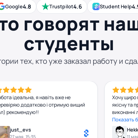
4.8
4.6
4.
Google
Trustpilot
Student Help
то говорят на
студенты
ории тех, кто уже заказал работу и сда
бота ідеальна, я навіть вже не
Хочу щиро 
еревіряю додатково і отримую вищий
якісну та 
ал) рекомендую!!
виконанні 
була викон
Показать 
відповідно 
just_evs
Hekk
та пояснен
27 мая, 15:35
11 ма