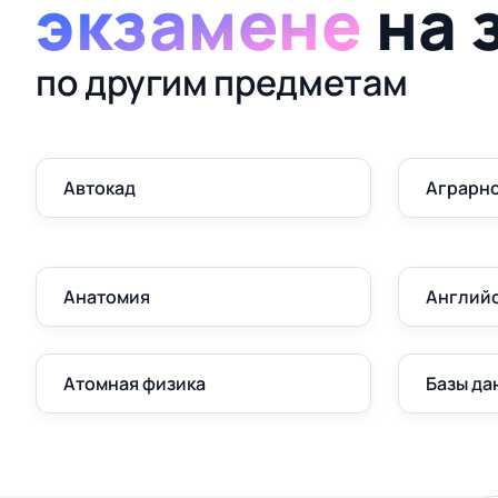
экзамене
на 
по другим предметам
Автокад
Аграрно
Анатомия
Англий
Атомная физика
Базы да