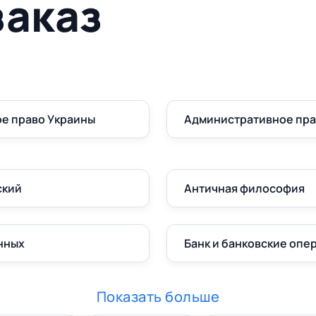
заказ
е право Украины
Административное пр
ский
Античная философия
нных
Банк и банковские опе
Показать больше