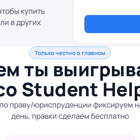
чтобы купить
ли в других
Только честно о главном
ем ты выигры
со
Student Hel
по праву/юриспруденции фиксируем на
день, правки сделаем бесплатно