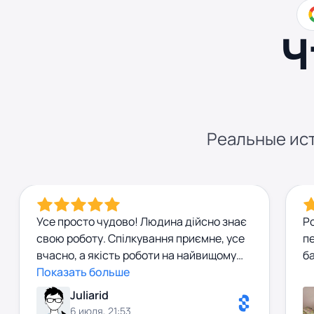
Ч
Реальные ист
Усе просто чудово! Людина дійсно знає
Ро
свою роботу. Спілкування приємне, усе
п
вчасно, а якість роботи на найвищому
б
рівні.
Показать больше
Juliarid
6 июля, 21:53