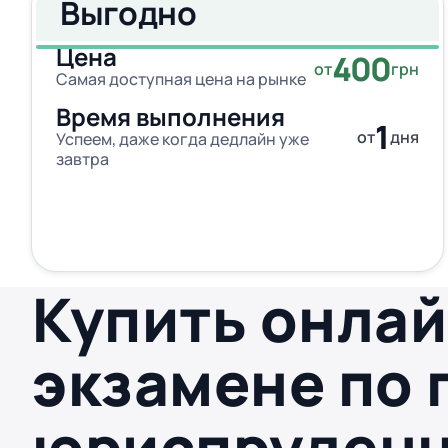
Выгодно
Цена
400
от
грн
Самая доступная цена на рынке
Время выполнения
1
от
дня
Успеем, даже когда дедлайн уже
завтра
Купить онлай
экзамене по 
юриспруден