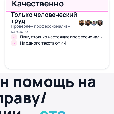
Качественно
Только человеческий
труд
Проверяем профессионализм
каждого
Пишут только настоящие профессионалы
Ни одного текста от ИИ
н помощь на
праву/
ции —
это