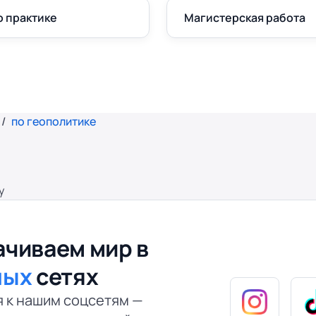
о практике
Магистерская работа
по геополитике
у
чиваем мир в
ных
сетях
 к нашим соцсетям —