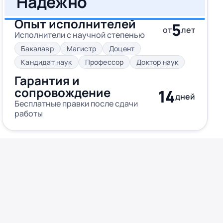
Надежно
Опыт исполнителей
5
от
лет
Исполнители с научной степенью
Бакалавр
Магистр
Доцент
Кандидат наук
Профессор
Доктор наук
Гарантия и
сопровождение
14
дней
Бесплатные правки после сдачи
работы