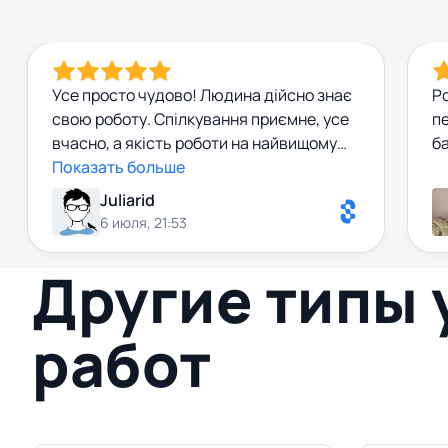
Усе просто чудово! Людина дійсно знає
Ро
свою роботу. Спілкування приємне, усе
п
вчасно, а якість роботи на найвищому
б
рівні.
Показать больше
Juliarid
6 июля, 21:53
Другие типы
работ