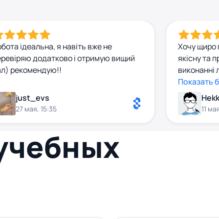
бота ідеальна, я навіть вже не
Хочу щиро 
еревіряю додатково і отримую вищий
якісну та 
ал) рекомендую!!
виконанні 
була викон
Показать 
відповідно 
just_evs
Hekk
та пояснен
27 мая, 15:35
11 ма
значно пол
розуміння 
 учебных
відповідал
уважним до
реагував н
надійного 