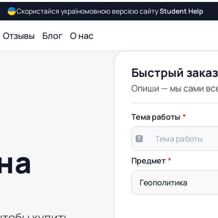
Скористайся україномовною версією сайту
Student Help
Отзывы
Блог
О нас
Быстрый заказ
Опиши — мы сами вс
о
Тема работы
на
Предмет
чтобы купить