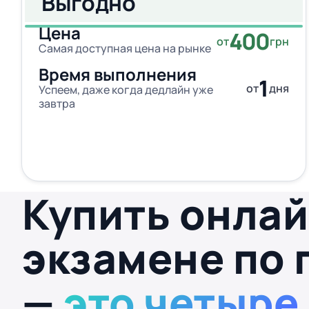
Выгодно
Цена
400
от
грн
Самая доступная цена на рынке
Время выполнения
1
от
дня
Успеем, даже когда дедлайн уже
завтра
Купить онлай
экзамене по 
—
это четыре