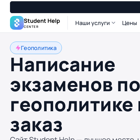
Student Help
Наши услуги
Цены
CENTER
Геополитика
Написание
экзаменов п
геополитике 
заказ
Сайт Student Help — лучшее место, 