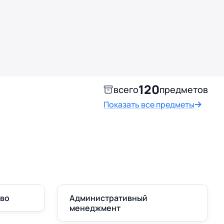
120
всего
предметов
Показать все предметы
аво
Административный
менеджмент