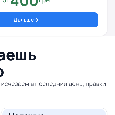
400
Дальше
ваешь
p
 исчезаем в последний день, правки