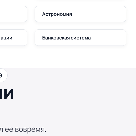
Астрономия
рации
Банковская система
9
ши
л ее вовремя.