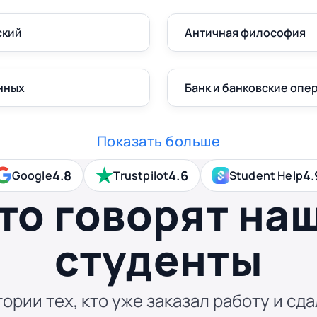
ский
Античная философия
нных
Банк и банковские опе
Показать больше
4.8
4.6
4.
Google
Trustpilot
Student Help
то говорят на
студенты
ории тех, кто уже заказал работу и сда