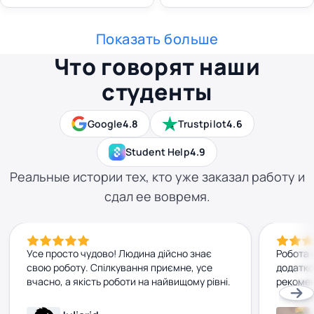
Показать больше
Что говорят наши
студенты
Google
4.8
Trustpilot
4.6
Student Help
4.9
Реальные истории тех, кто уже заказал работу и
сдал ее вовремя.
Усе просто чудово! Людина дійсно знає
Робота 
свою роботу. Спілкування приємне, усе
додатко
вчасно, а якість роботи на найвищому рівні.
рекомен