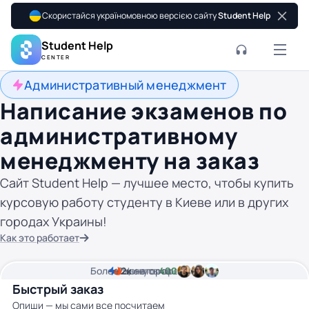
Скористайся україномовною версією сайту
Student Help
Student Help
CENTER
Административный менеджмент
Написание экзаменов по
административному
менеджменту на заказ
Сайт Student Help — лучшее место, чтобы купить
курсовую работу студенту в Киеве или в других
городах Украины!
Как это работает
Более
2
2к
минуты времени
Цена от
авторов
400 грн
Быстрый заказ
Опиши — мы сами все посчитаем