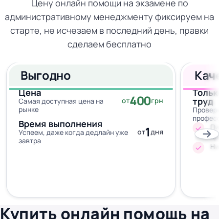
Цену онлайн помощи на экзамене по
административному менеджменту фиксируем на
старте, не исчезаем в последний день, правки
сделаем бесплатно
Выгодно
Кач
Цена
Тольк
400
труд
от
грн
Самая доступная цена на
рынке
Провер
профес
Время выполнения
Пи
1
от
дня
Успеем, даже когда дедлайн уже
пр
завтра
Ни
Купить онлайн помощь на